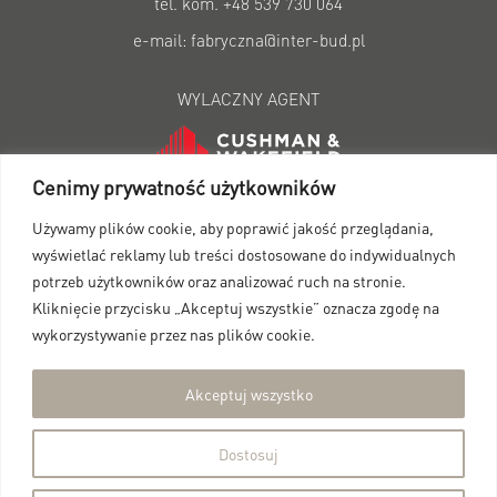
tel. kom. +48 539 730 064
e-mail: fabryczna@inter-bud.pl
WYLACZNY AGENT
Cenimy prywatność użytkowników
Dane kontaktowe:
fop@cushwake.com Szlak 67, 31-
153 Kraków
Używamy plików cookie, aby poprawić jakość przeglądania,
wyświetlać reklamy lub treści dostosowane do indywidualnych
+ 48 12 623 70 59
potrzeb użytkowników oraz analizować ruch na stronie.
Kliknięcie przycisku „Akceptuj wszystkie” oznacza zgodę na
wykorzystywanie przez nas plików cookie.
INWESTOR
Akceptuj wszystko
© 2018
Dostosuj
Prezentowane wizualizacje i rzuty sluza wylacznie do celow prezentacyjnych i nie
stanowia oferty handlowej w rozumieniu kodeksu cywilnego, nie sa wiazace dla