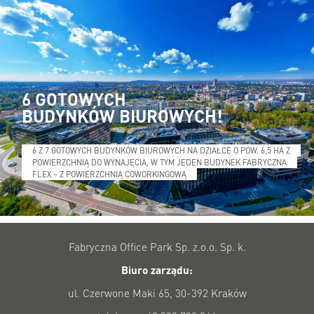
6 GOTOWYCH
BUDYNKÓW BIUROWYCH!
6 Z 7 GOTOWYCH BUDYNKÓW BIUROWYCH NA DZIAŁCE O POW. 6,5 HA Z
POWIERZCHNIĄ DO WYNAJĘCIA, W TYM JEDEN BUDYNEK FABRYCZNA
FLEX – Z POWIERZCHNIĄ COWORKINGOWĄ
Fabryczna Office Park Sp. z.o.o. Sp. k.
Biuro zarządu:
ul. Czerwone Maki 65, 30-392 Kraków