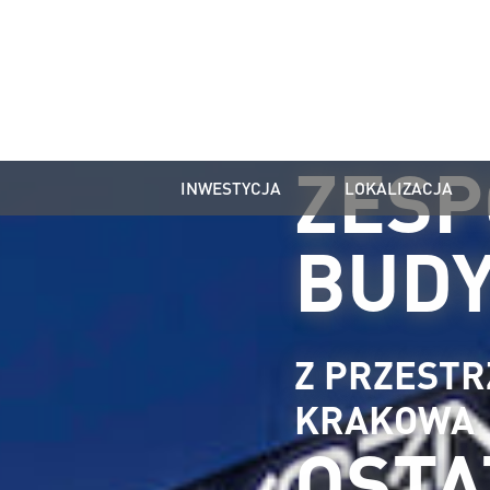
ZESP
INWESTYCJA
LOKALIZACJA
BUD
Z PRZEST
KRAKOWA
OSTA