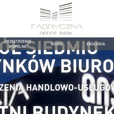
ÓŁ SIEDMIU
PRZESTRZENIE
BIURA
EKOLOGIA
WSPÓLNE
YNKÓW BIUR
RZENIĄ HANDLOWO-USŁUGO
TNI BUDYNE